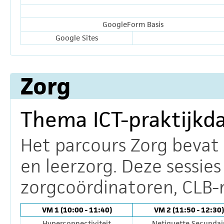
GoogleForm Basis
Google Sites
Zorg
Thema ICT-praktijkd
Het parcours Zorg bevat s
en leerzorg. Deze sessies
zorgcoördinatoren, CLB-m
VM 1 (10:00 - 11:40)
VM 2 (11:50 - 12:30)
Hyperconnectiviteit
Netiquette Secundai