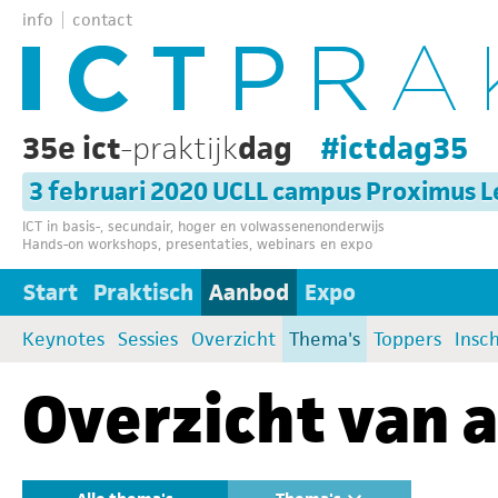
info
contact
35e ict
-praktijk
dag
#ictdag35
3 februari 2020 UCLL campus Proximus 
ICT in basis-, secundair, hoger en volwassenenonderwijs
Hands-on workshops, presentaties, webinars en expo
Start
Praktisch
Aanbod
Expo
Keynotes
Sessies
Overzicht
Thema's
Toppers
Insch
Overzicht van a