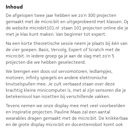
Inhoud
De afgelopen twee jaar hebben we zo'n 300 projecten
gemaakt met de micro:bit en uitgeprobeerd met klassen. O
de website microbit101.nl staan 101 projecten online die j
met je klas kunt maken. Van beginner tot expert.
Na een korte theoretische sessie neem je plaats bij één van
de vier goepen. Basis, Vervolg, Expert of Scratch met de
micro:bit. In iedere groep ga je aan de slag met zo'n 5
projecten die we hebben geselecteerd.
We brengen een doos vol servomotoren, ledlampjes,
motoren, infinty spiegels en andere elektronische
knutselspullen mee. Je zult verbaasd staan over deze
krachtig kleine minicomputer is, met al zijn sensoren die je
betekenisvol kan inzetten bij verschillende vakken.
Tevens nemen we onze display mee met veel voorbeelden
en inspiratie projecten. Pauline Maas zal een aantal
wearables dragen gemaakt met de micro:bit. De knikkerbaa
en de grote display micro:bit en docentenrobot komt ook