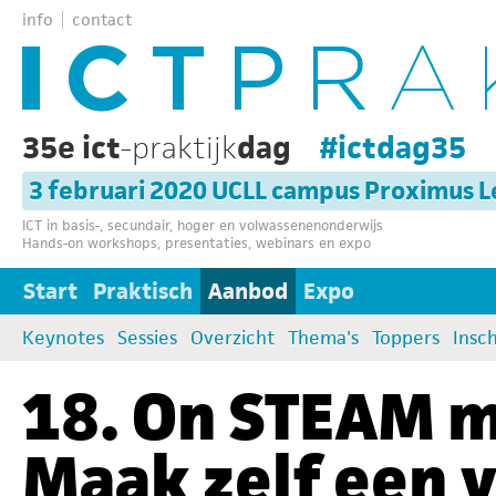
info
contact
35e ict
-praktijk
dag
#ictdag35
3 februari 2020 UCLL campus Proximus 
ICT in basis-, secundair, hoger en volwassenenonderwijs
Hands-on workshops, presentaties, webinars en expo
Start
Praktisch
Aanbod
Expo
Keynotes
Sessies
Overzicht
Thema's
Toppers
Insch
18. On STEAM m
Maak zelf een v