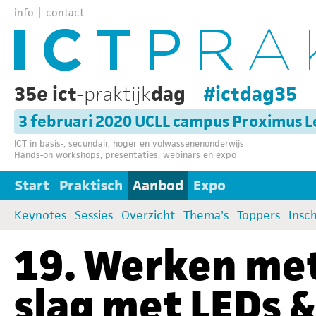
info
contact
35e ict
-praktijk
dag
#ictdag35
3 februari 2020 UCLL campus Proximus 
ICT in basis-, secundair, hoger en volwassenenonderwijs
Hands-on workshops, presentaties, webinars en expo
Start
Praktisch
Aanbod
Expo
Keynotes
Sessies
Overzicht
Thema's
Toppers
Insch
19. Werken met
slag met LEDs 