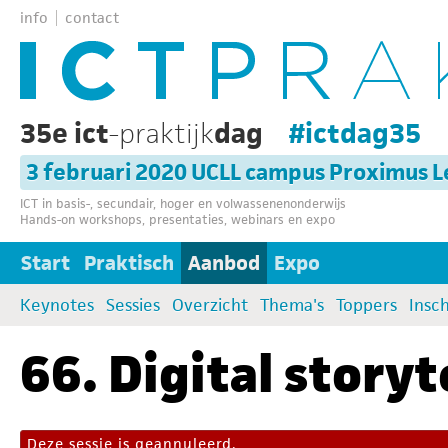
info
contact
35e ict
-praktijk
dag
#ictdag35
3 februari 2020 UCLL campus Proximus 
ICT in basis-, secundair, hoger en volwassenenonderwijs
Hands-on workshops, presentaties, webinars en expo
Start
Praktisch
Aanbod
Expo
Keynotes
Sessies
Overzicht
Thema's
Toppers
Insch
66. Digital storyt
Deze sessie is geannuleerd.