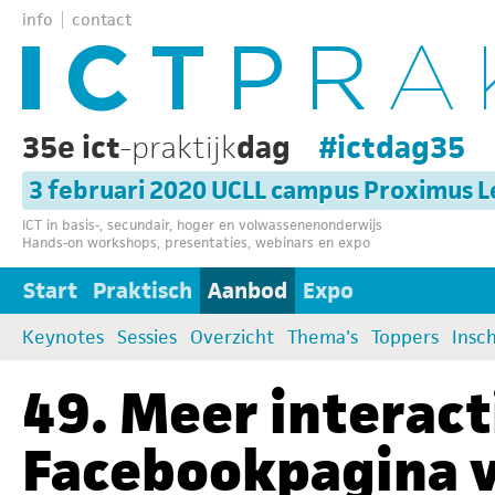
info
contact
35e ict
-praktijk
dag
#ictdag35
3 februari 2020 UCLL campus Proximus 
ICT in basis-, secundair, hoger en volwassenenonderwijs
Hands-on workshops, presentaties, webinars en expo
Start
Praktisch
Aanbod
Expo
Keynotes
Sessies
Overzicht
Thema's
Toppers
Insch
49. Meer interact
Facebookpagina v