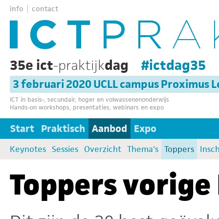
info
contact
35e ict
-praktijk
dag
#ictdag35
3 februari 2020 UCLL campus Proximus 
ICT in basis-, secundair, hoger en volwassenenonderwijs
Hands-on workshops, presentaties, webinars en expo
Start
Praktisch
Aanbod
Expo
Keynotes
Sessies
Overzicht
Thema's
Toppers
Insch
Toppers vorige 