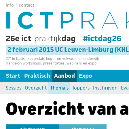
info
contact
26e ict
-praktijk
dag
#ictdag26
2 februari 2015 UC Leuven-Limburg (KH
ICT in basis-, secundair, hoger en volwassenenonderwijs
Hands-on workshops, presentaties, webinars en expo
Start
Praktisch
Aanbod
Expo
Sessies
Overzicht
Thema's
Toppers
Inschrijven
Eva
Overzicht van a