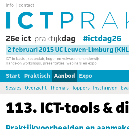
info
contact
26e ict
-praktijk
dag
#ictdag26
2 februari 2015 UC Leuven-Limburg (KH
ICT in basis-, secundair, hoger en volwassenenonderwijs
Hands-on workshops, presentaties, webinars en expo
Start
Praktisch
Aanbod
Expo
Sessies
Overzicht
Thema's
Toppers
Inschrijven
Eva
113. ICT-tools & d
Praktijkvoorbeelden en aanmak