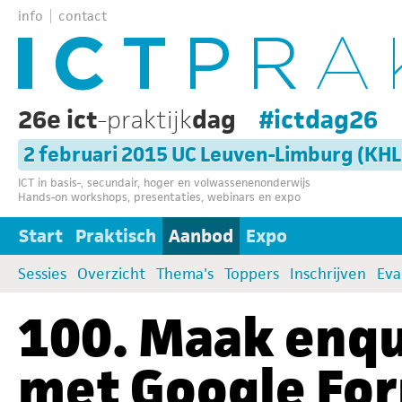
info
contact
26e ict
-praktijk
dag
#ictdag26
2 februari 2015 UC Leuven-Limburg (KH
ICT in basis-, secundair, hoger en volwassenenonderwijs
Hands-on workshops, presentaties, webinars en expo
Start
Praktisch
Aanbod
Expo
Sessies
Overzicht
Thema's
Toppers
Inschrijven
Eva
100. Maak enquê
met Google Fo