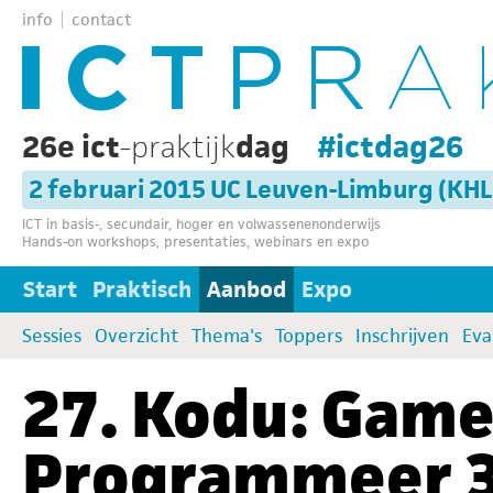
info
contact
26e ict
-praktijk
dag
#ictdag26
2 februari 2015 UC Leuven-Limburg (KH
ICT in basis-, secundair, hoger en volwassenenonderwijs
Hands-on workshops, presentaties, webinars en expo
Start
Praktisch
Aanbod
Expo
Sessies
Overzicht
Thema's
Toppers
Inschrijven
Eva
27. Kodu: Gamen
Programmeer 