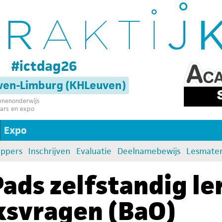
g
#ictdag26
uven-Limburg (KHLeuven)
senenonderwijs
ars en expo
Expo
oppers
Inschrijven
Evaluatie
Deelnamebewijs
Lesmater
Pads zelfstandig l
svragen (BaO)