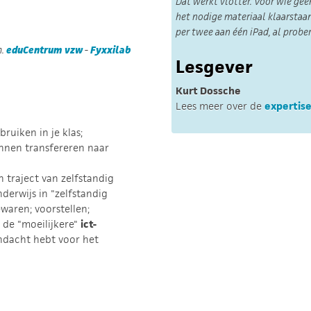
Dat werkt vlotter. Voor wie gee
het nodige materiaal klaarstaan
per twee aan één iPad, al probe
m.
eduCentrum vzw
-
Fyxxilab
Lesgever
Kurt Dossche
Lees meer over de
expertise
ruiken in je klas;
nnen transfereren naar
 traject van zelfstandig
derwijs in "zelfstandig
waren; voorstellen;
de "moeilijkere"
ict-
ndacht hebt voor het