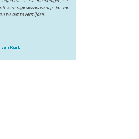
n eigen toestel kan meebrengen, zal
. In sommige sessies werk je dan wel
ren we dat te vermijden.
 van Kurt
.