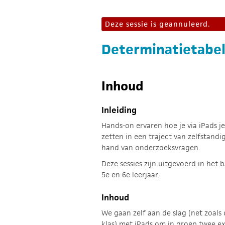
Deze sessie is geannuleerd.
Determinatietabel
Inhoud
Inleiding
Hands-on ervaren hoe je via iPads j
zetten in een traject van zelfstandi
hand van onderzoeksvragen.
Deze sessies zijn uitgevoerd in het b
5e en 6e leerjaar.
Inhoud
We gaan zelf aan de slag (net zoals
klas) met iPads om in groep twee ex