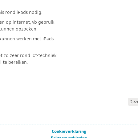
nis rond iPads nodig.
n op internet, vb gebruik
 kunnen opzoeken.
 kunnen werken met iPads
t zo zeer rond ict-techniek.
l te bereiken.
Dez
Cookieverklaring