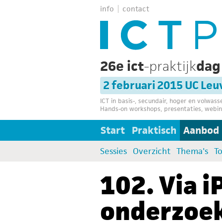
info
contact
26e ict
-praktijk
da
2 februari 2015 UC Le
ICT in basis-, secundair, hoger en volwas
Hands-on workshops, presentaties, webin
Start
Praktisch
Aanbod
Sessies
Overzicht
Thema's
T
102. Via i
onderzoek