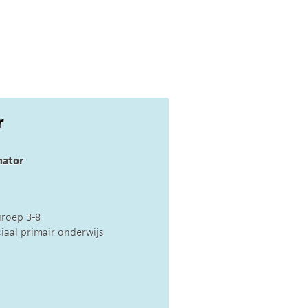
r
nator
groep 3-8
aal primair onderwijs