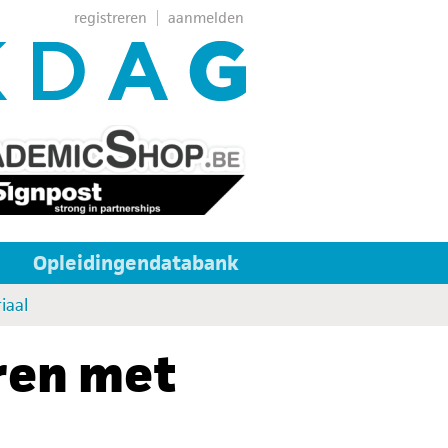
registreren
aanmelden
Opleidingendatabank
iaal
eren met