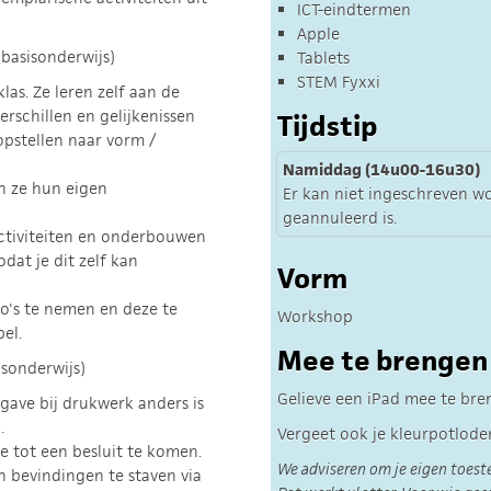
ICT-eindtermen
Apple
basisonderwijs)
Tablets
STEM Fyxxi
las. Ze leren zelf aan de
rschillen en gelijkenissen
Tijdstip
opstellen naar vorm /
Namiddag (14u00-16u30)
 ze hun eigen
Er kan niet ingeschreven w
geannuleerd is.
ctiviteiten en onderbouwen
dat je dit zelf kan
Vorm
o's te nemen en deze te
Workshop
el.
Mee te brengen
isonderwijs)
Gelieve een iPad mee te bren
gave bij drukwerk anders is
.
Vergeet ook je kleurpotloden
 tot een besluit te komen.
We adviseren om je eigen toest
 bevindingen te staven via