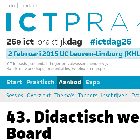
info
contact
26e ict
-praktijk
dag
#ictdag26
2 februari 2015 UC Leuven-Limburg (KH
ICT in basis-, secundair, hoger en volwassenenonderwijs
Hands-on workshops, presentaties, webinars en expo
Start
Praktisch
Aanbod
Expo
Sessies
Overzicht
Thema's
Toppers
Inschrijven
Eva
43. Didactisch w
Board