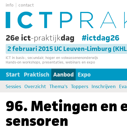
info
contact
26e ict
-praktijk
dag
#ictdag26
2 februari 2015 UC Leuven-Limburg (KH
ICT in basis-, secundair, hoger en volwassenenonderwijs
Hands-on workshops, presentaties, webinars en expo
Start
Praktisch
Aanbod
Expo
Sessies
Overzicht
Thema's
Toppers
Inschrijven
Eva
96. Metingen en
sensoren