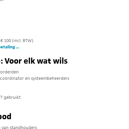
€ 100 (incl. BTW).
taling ...
 Voor elk wat wils
vorderden
-coördinator en systeembeheerders
CT gebruikt
bod
l van standhouders