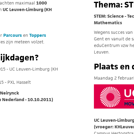
Thema: S
rwachten maximaal
1000
n
UC Leuven-Limburg (KH
STEM: Science - Tec
Mathematics
Wegens succes van d
or
Parcours
en
Toppers
Gent en vanuit de
ies zijn meteen volzet.
eduCentrum vzw he
Leuven.
tijkdagen?
Plaats en
015 - UC Leuven-Limburg (KH
Maandag 2 februar
5 - PXL Hasselt
 Neirynck
m Nederland - 10.10.2011)
UC Leuven-Limburg
(vroeger: KHLeuve
Campus Hertogstra