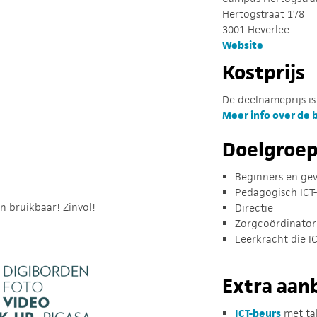
Hertogstraat 178
3001 Heverlee
Website
Kostprijs
De deelnameprijs is 
Meer info over de be
Doelgroep:
Beginners en ge
Pedagogisch ICT
n bruikbaar! Zinvol!
Directie
Zorgcoördinator
Leerkracht die I
Extra aan
ICT-beurs
met ta