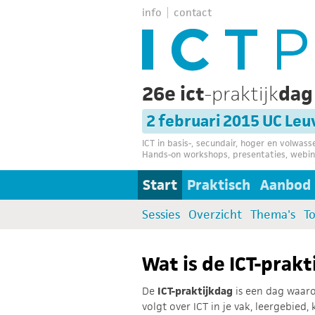
info
contact
26e ict
-praktijk
da
2 februari 2015 UC Le
ICT in basis-, secundair, hoger en volwas
Hands-on workshops, presentaties, webin
Start
Praktisch
Aanbod
Sessies
Overzicht
Thema's
T
Wat is de ICT-prakt
De
ICT-praktijkdag
is een dag waarop
volgt over ICT in je vak, leergebied,