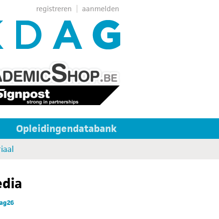
registreren
aanmelden
Opleidingendatabank
iaal
edia
dag26