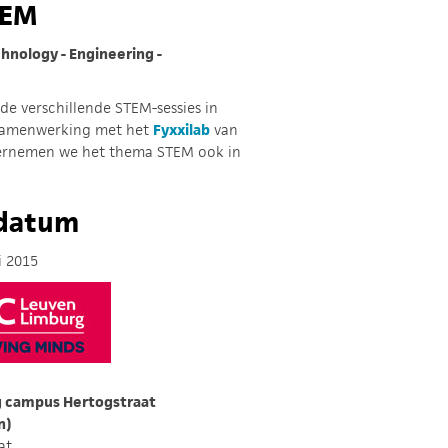
TEM
hnology - Engineering -
e verschillende STEM-sessies in
 samenwerking met het
Fyxxilab
van
rnemen we het thema STEM ook in
 datum
i 2015
 campus Hertogstraat
n)
at