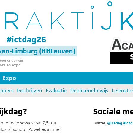
g
#ictdag26
uven-Limburg (KHLeuven)
senenonderwijs
ars en expo
Expo
oppers
Inschrijven
Evaluatie
Deelnamebewijs
Lesmater
ijkdag?
Sociale m
 je twee sessies van 2,5 uur
Twitter:
@ictdag
#ict
 klas of school. Zowel educatief,