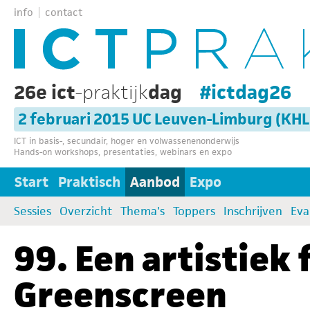
info
contact
26e ict
-praktijk
dag
#ictdag26
2 februari 2015 UC Leuven-Limburg (KH
ICT in basis-, secundair, hoger en volwassenenonderwijs
Hands-on workshops, presentaties, webinars en expo
Start
Praktisch
Aanbod
Expo
Sessies
Overzicht
Thema's
Toppers
Inschrijven
Eva
99. Een artistiek
Greenscreen