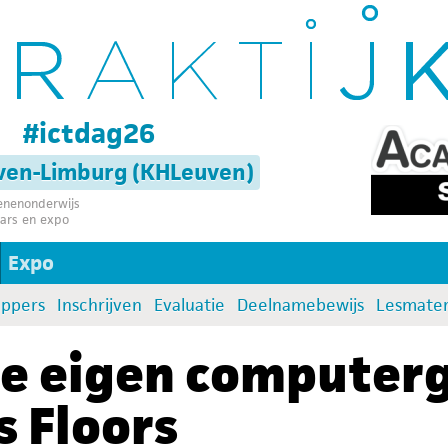
g
#ictdag26
uven-Limburg (KHLeuven)
senenonderwijs
ars en expo
Expo
oppers
Inschrijven
Evaluatie
Deelnamebewijs
Lesmater
je eigen compute
s Floors