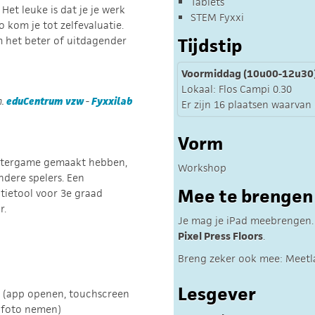
Tablets
Het leuke is dat je je werk
STEM Fyxxi
o kom je tot zelfevaluatie.
m het beter of uitdagender
Tijdstip
Voormiddag (10u00-12u30
Lokaal: Flos Campi 0.30
m.
eduCentrum vzw
-
Fyxxilab
Er zijn 16 plaatsen waarvan 
Vorm
mputergame gemaakt hebben,
Workshop
ndere spelers. Een
Mee te brengen
atietool voor 3e graad
r.
Je mag je iPad meebrengen. 
Pixel Press Floors
.
Breng zeker ook mee: Meetlat
Lesgever
 (app openen, touchscreen
, foto nemen)