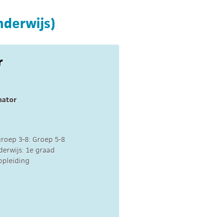
nderwijs)
r
nator
roep 3-8: Groep 5-8
erwijs: 1e graad
opleiding