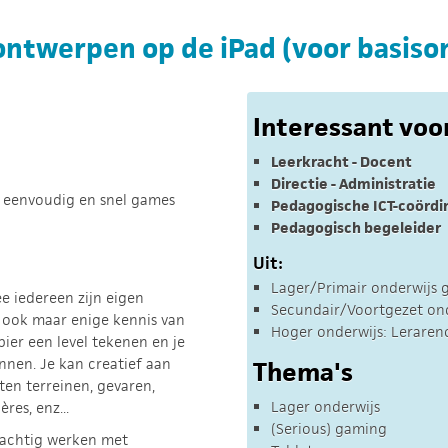
ntwerpen op de iPad (voor basiso
Interessant voo
Leerkracht - Docent
Directie - Administratie
je eenvoudig en snel games
Pedagogische ICT-coördi
Pedagogisch begeleider
Uit:
Lager/Primair onderwijs g
ee iedereen zijn eigen
Secundair/Voortgezet ond
ook maar enige kennis van
Hoger onderwijs: Leraren
ier een level tekenen en je
nnen. Je kan creatief aan
Thema's
ten terreinen, gevaren,
Lager onderwijs
res, enz...
(Serious) gaming
dachtig werken met