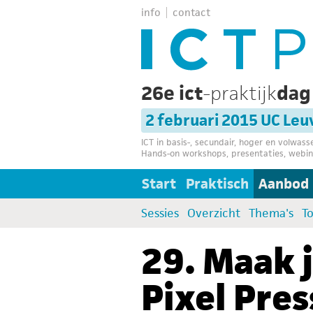
info
contact
26e ict
-praktijk
da
2 februari 2015 UC Le
ICT in basis-, secundair, hoger en volwas
Hands-on workshops, presentaties, webin
Start
Praktisch
Aanbod
Sessies
Overzicht
Thema's
T
29. Maak 
Pixel Pres