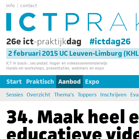
info
contact
26e ict
-praktijk
dag
#ictdag26
2 februari 2015 UC Leuven-Limburg (KH
ICT in basis-, secundair, hoger en volwassenenonderwijs
Hands-on workshops, presentaties, webinars en expo
Start
Praktisch
Aanbod
Expo
Sessies
Overzicht
Thema's
Toppers
Inschrijven
Eva
34. Maak heel 
educatieve vid