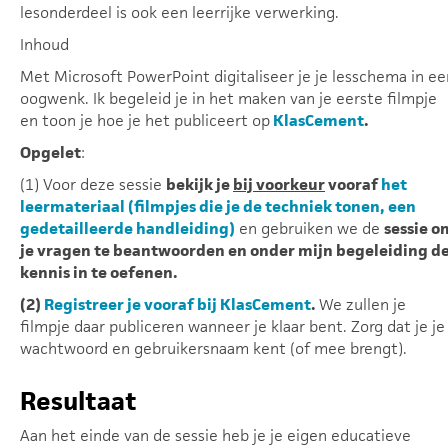
lesonderdeel is ook een leerrijke verwerking.
Inhoud
Met Microsoft PowerPoint digitaliseer je je lesschema in ee
oogwenk. Ik begeleid je in het maken van je eerste filmpje
en toon je hoe je het publiceert op
KlasCement
.
Opgelet
:
(1) Voor deze sessie
bekijk je
bij voorkeur
vooraf
het
leermateriaal
(filmpjes die je de techniek tonen, een
gedetailleerde handleiding)
en gebruiken we de
sessie o
je vragen te beantwoorden en onder mijn begeleiding d
kennis in te oefenen.
(2)
Registreer je vooraf bij KlasCement
.
We zullen je
filmpje daar publiceren wanneer je klaar bent. Zorg dat je je
wachtwoord en gebruikersnaam kent (of mee brengt).
Resultaat
Aan het einde van de sessie heb je je eigen educatieve