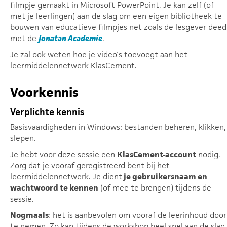
filmpje gemaakt in Microsoft PowerPoint. Je kan zelf (of
met je leerlingen) aan de slag om een eigen bibliotheek te
bouwen van educatieve filmpjes net zoals de lesgever deed
met de
Jonatan Academie
.
Je zal ook weten hoe je video's toevoegt aan het
leermiddelennetwerk KlasCement.
Voorkennis
Verplichte kennis
Basisvaardigheden in Windows: bestanden beheren, klikken,
slepen.
Je hebt voor deze sessie een
KlasCement-account
nodig.
Zorg dat je vooraf geregistreerd bent bij het
leermiddelennetwerk. Je dient
je gebruikersnaam en
wachtwoord te kennen
(of mee te brengen) tijdens de
sessie.
Nogmaals
: het is aanbevolen om vooraf de leerinhoud door
te nemen. Zo kan tijdens de workshop heel snel aan de slag