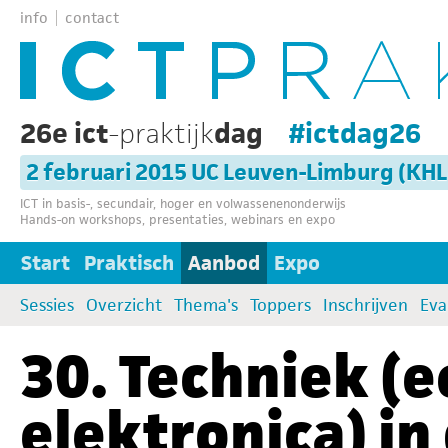
info
contact
26e ict
-praktijk
dag
#ictdag26
2 februari 2015 UC Leuven-Limburg (KH
ICT in basis-, secundair, hoger en volwassenenonderwijs
Hands-on workshops, presentaties, webinars en expo
Start
Praktisch
Aanbod
Expo
Sessies
Overzicht
Thema's
Toppers
Inschrijven
Eva
30. Techniek (
elektronica) in