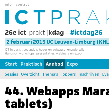
info
contact
26e ict
-praktijk
dag
#ictdag26
2 februari 2015 UC Leuven-Limburg (KH
ICT in basis-, secundair, hoger en volwassenenonderwijs
Hands-on workshops, presentaties, webinars en expo
Start
Praktisch
Aanbod
Expo
Sessies
Overzicht
Thema's
Toppers
Inschrijven
Eva
44. Webapps Mara
tablets)