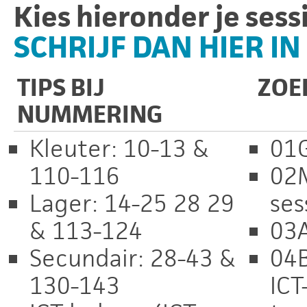
Kies hieronder je sess
SCHRIJF DAN HIER IN
TIPS BIJ
ZOE
NUMMERING
Kleuter: 10-13 &
01G
110-116
02M
Lager: 14-25 28 29
ses
& 113-124
03A
Secundair: 28-43 &
04B
130-143
ICT