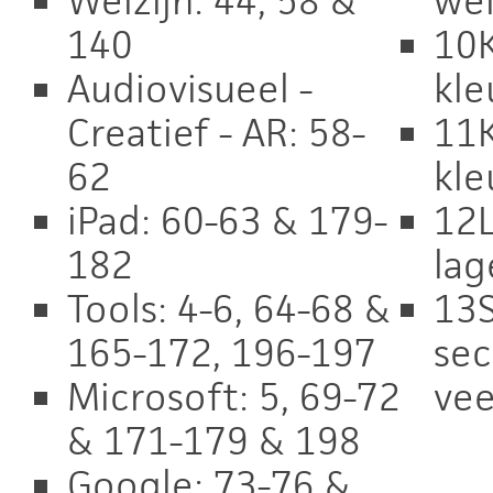
Welzijn: 44, 58 &
wel
140
10K
Audiovisueel -
kle
Creatief - AR: 58-
11K
62
kle
iPad: 60-63 & 179-
12L
182
lag
Tools: 4-6, 64-68 &
13S
165-172, 196-197
sec
Microsoft: 5, 69-72
vee
& 171-179 & 198
Google: 73-76 &