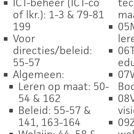
ICT-beheer (ICT-co
tec
of lkr.): 1-3 & 79-81
maa
199
05M
Voor
ler
directies/beleid:
06T
55-57
edu
Algemeen:
07W
Leren op maat: 50-
Bo
54 & 162
08V
Beleid: 55-57 &
vis
141, 163-164
09Z