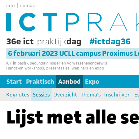
info
contact
36e ict
-praktijk
dag
#ictdag36
6 februari 2023 UCLL campus Proximus 
ICT in basis-, secundair, hoger en volwassenenonderwijs
Hands-on workshops, presentaties, webinars en expo
Start
Praktisch
Aanbod
Expo
Keynotes
Sessies
Overzicht
Thema's
Inschrijven
E
Lijst met alle s