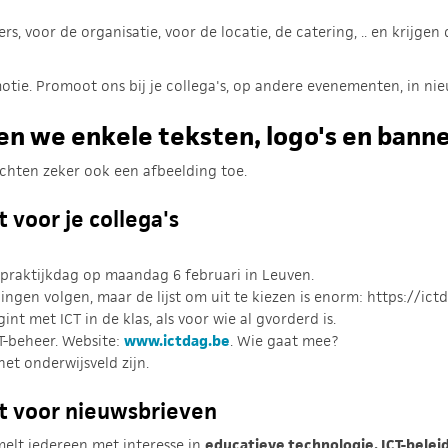
, voor de organisatie, voor de locatie, de catering, .. en krijgen
ie. Promoot ons bij je collega's, op andere evenementen, in nie
n we enkele teksten, logo's en banner
chten zeker ook een afbeelding toe.
t voor je collega's
-praktijkdag op maandag 6 februari in Leuven.
dingen volgen, maar de lijst om uit te kiezen is enorm: https://ic
int met ICT in de klas, als voor wie al gvorderd is.
CT-beheer. Website:
www.ictdag.be
. Wie gaat mee?
het onderwijsveld zijn.
st voor nieuwsbrieven
elt iedereen met interesse in
educatieve technologie, ICT-belei