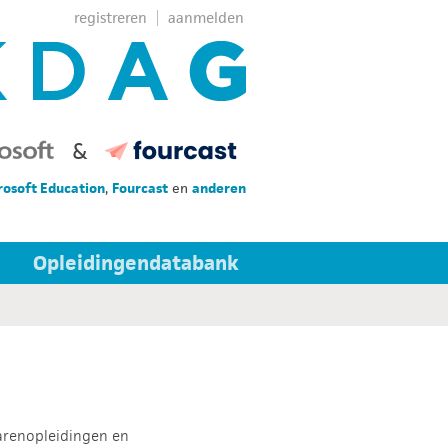
registreren
aanmelden
&
rosoft Education
,
Fourcast
en
anderen
Opleidingendatabank
erarenopleidingen en