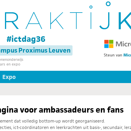
g
#ictdag36
campus Proximus Leuven
Steun van
Mic
senenonderwijs
ars en expo
Expo
Pagina voor ambassadeurs en fans
enement dat volledig bottom-up wordt georganiseerd.
recties, ict-coördinatoren en leerkrachten uit basis-, secundair, l