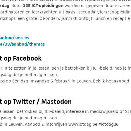
jkdag
. Ruim
125 ICT-opleidingen
worden er gegeven door ervaren s
coördinatoren en leerkrachten uit basis-, secundair, lerarenopleid
orkshops, een grote ICT-onderwijsmarkt, ontbijt, lunch en recepti
aanbod/sessies
be/38/aanbod/themas
st op Facebook
 in te zetten in je lessen, ben je betrokken bij ICT-beleid, heb je
ngsdag die je niet mag missen.
 op één dag: maandag 6 februari in Leuven. Bekijk het aanbod en 
st op Twitter / Mastodon
e lessen, betrokken bij ICT-beleid, interesse in mediawijsheid of S
ngsdag die je niet mag missen.
b in Leuven. Aanbod & inschrijven www.ictdag.be #ictdag36