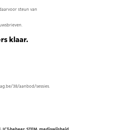
 daarvoor steun van
uwsbrieven.
s klaar.
tdag.be/38/aanbod/sessies.
d, ICT-beheer, STEM, mediawijsheid