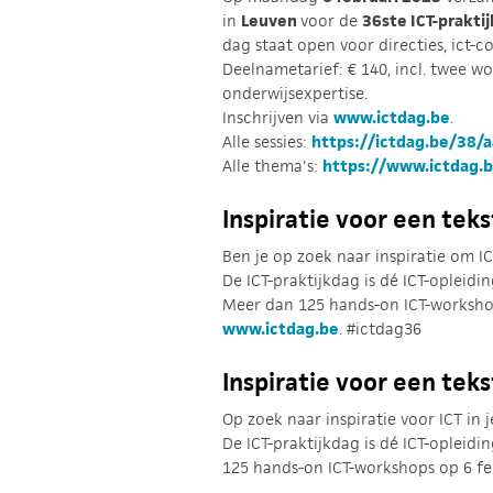
in
Leuven
voor de
36ste ICT-prakti
dag staat open voor directies, ict-
Deelnametarief: € 140, incl. twee w
onderwijsexpertise.
Inschrijven via
www.ictdag.be
.
Alle sessies:
https://ictdag.be/38/
Alle thema's:
https://www.ictdag.
Inspiratie voor een tek
Ben je op zoek naar inspiratie om ICT
De ICT-praktijkdag is dé ICT-opleidi
Meer dan 125 hands-on ICT-workshops
www.ictdag.be
. #ictdag36
Inspiratie voor een tek
Op zoek naar inspiratie voor ICT in j
De ICT-praktijkdag is dé ICT-opleidi
125 hands-on ICT-workshops op 6 fe