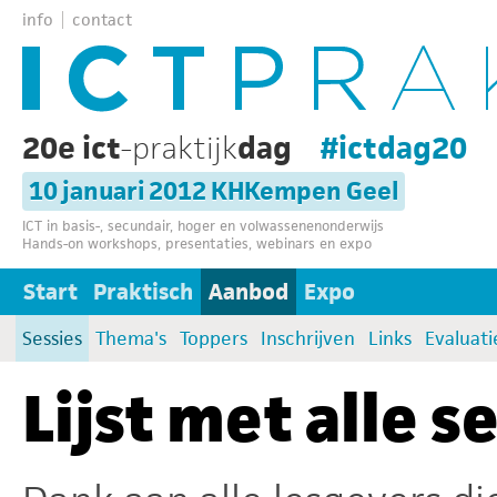
info
contact
20e ict
-praktijk
dag
#ictdag20
10 januari 2012 KHKempen Geel
ICT in basis-, secundair, hoger en volwassenenonderwijs
Hands-on workshops, presentaties, webinars en expo
Start
Praktisch
Aanbod
Expo
Sessies
Thema's
Toppers
Inschrijven
Links
Evaluati
Lijst met alle s