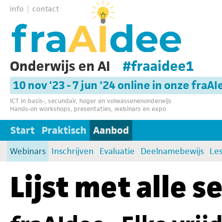
info
contact
Onderwijs en AI
#fraaidee1
10 nov '23 - 7 jun '24 online in onze fraAI
ICT in basis-, secundair, hoger en volwassenenonderwijs
Hands-on workshops, presentaties, webinars en expo
Start
Praktisch
Aanbod
Webinars
Inschrijven
Evaluatie
Deelnamebewijs
Les
Lijst met alle s