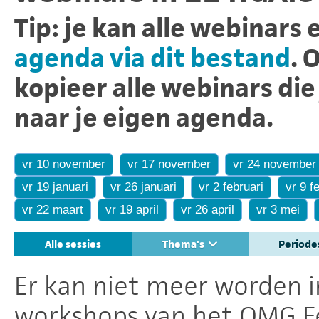
Tip: je kan alle webinars
agenda via dit bestand
. 
kopieer alle webinars die
naar je eigen agenda.
vr 10 november
vr 17 november
vr 24 november
vr 19 januari
vr 26 januari
vr 2 februari
vr 9
vr 22 maart
vr 19 april
vr 26 april
vr 3 mei
Alle sessies
Thema's
Period
Er kan niet meer worden 
workshops van het OMG Fe