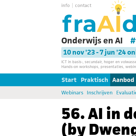
info
contact
Onderwijs en AI
#
10 nov '23 - 7 jun '24 o
ICT in basis-, secundair, hoger en volwas
Hands-on workshops, presentaties, webin
Start
Praktisch
Aanbod
Webinars
Inschrijven
Evaluati
56. AI in 
(by Dwen