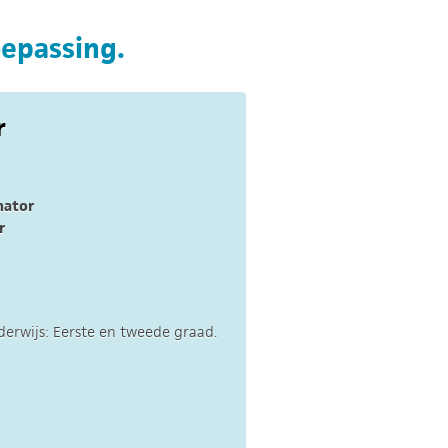
oepassing.
r
nator
r
erwijs: Eerste en tweede graad.