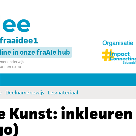
fraaidee1
nline in onze fraAIe hub
senenonderwijs
ars en expo
e
Deelnamebewijs
Lesmateriaal
de Kunst: inkleuren
go)