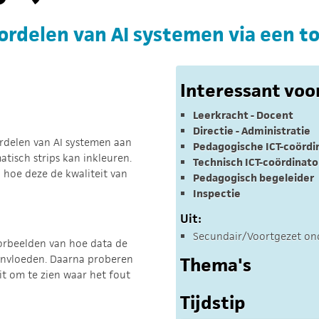
ordelen van AI systemen via een t
Interessant voo
Leerkracht - Docent
Directie - Administratie
oordelen van AI systemen aan
Pedagogische ICT-coördi
tisch strips kan inkleuren.
Technisch ICT-coördinato
n hoe deze de kwaliteit van
Pedagogisch begeleider
Inspectie
Uit:
Secundair/Voortgezet ond
orbeelden van hoe data de
eïnvloeden. Daarna proberen
Thema's
it om te zien waar het fout
Tijdstip