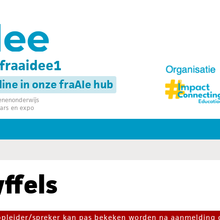
fraaidee1
nline in onze fraAIe hub
senenonderwijs
ars en expo
ffels
 opleider/spreker kan pas bekeken worden na aanmelding 