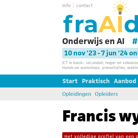
info
contact
Onderwijs en AI
#
10 nov '23 - 7 jun '24 o
ICT in basis-, secundair, hoger en volwas
Hands-on workshops, presentaties, webin
Start
Praktisch
Aanbod
Opleidingen
Opleiders
Francis wy
Het volledige profiel van een