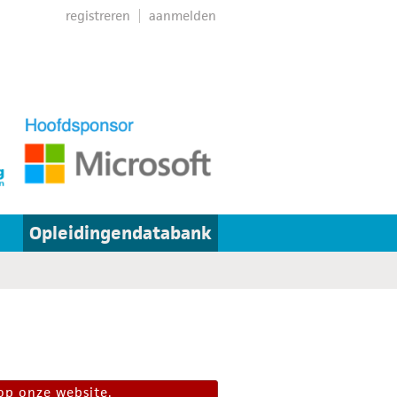
registreren
aanmelden
Opleidingendatabank
op onze website.