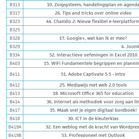
B313
10. Zorgsysteem, handelingsplan en agend
B317
26. Tips and tricks over online video
B323
44. Chamilo 2: Nieuw flexibel e-leerplatfor
B325
B328
17. Google+, wat kan ik er mee?
B329
4. Jooml
B334
52. Interactieve oefeningen in Excel 2010
B403
15. WiFi Fundamentele begrippen en planni
B411
51. Adobe Captivate 5.5 - Intro
B412
25. Mediawijs met web 2.0 tools
B413
18. Microsoft Office 365 for education
B414
36. Internet als methodiek voor zorg aan ll
B417
35. Maak snel je eigen digitaal bordboek!
B418
30. ICT in de kleuterklas
B419A
32. Een weblog met de kracht van Wordpres
B419B
53. Professioneel met Outlook