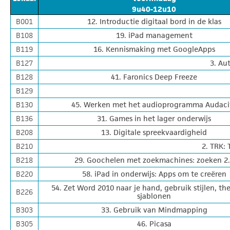
9u40-12u10
B001
12. Introductie digitaal bord in de klas
B108
19. iPad management
B119
16. Kennismaking met GoogleApps
B127
3. Au
B128
41. Faronics Deep Freeze
B129
B130
45. Werken met het audioprogramma Audaci
B136
31. Games in het lager onderwijs
B208
13. Digitale spreekvaardigheid
B210
2. TRK: 
B218
29. Goochelen met zoekmachines: zoeken 2
B220
58. iPad in onderwijs: Apps om te creëren
54. Zet Word 2010 naar je hand, gebruik stijlen, th
B226
sjablonen
B303
33. Gebruik van Mindmapping
B305
46. Picasa