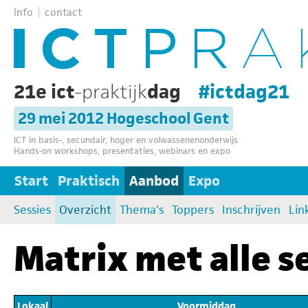
info
contact
21e ict
-praktijk
dag
#ictdag21
29 mei 2012 Hogeschool Gent
ICT in basis-, secundair, hoger en volwassenenonderwijs
Hands-on workshops, presentaties, webinars en expo
Start
Praktisch
Aanbod
Expo
Sessies
Overzicht
Thema's
Toppers
Inschrijven
Lin
Matrix met alle s
Lokaal
Voormiddag