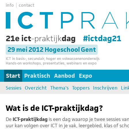
info
contact
21e ict
-praktijk
dag
#ictdag21
29 mei 2012 Hogeschool Gent
ICT in basis-, secundair, hoger en volwassenenonderwijs
Hands-on workshops, presentaties, webinars en expo
Start
Praktisch
Aanbod
Expo
Sessies
Overzicht
Thema's
Toppers
Inschrijven
Lin
Wat is de ICT-praktijkdag?
De
ICT-praktijkdag
is een dag waarop je twee sessies van
uur kan volgen over ICT in je vak, leergebied, klas of scho