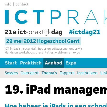
info
contact
21e ict
-praktijk
dag
#ictdag21
29 mei 2012 Hogeschool Gent
ICT in basis-, secundair, hoger en volwassenenonderwijs
Hands-on workshops, presentaties, webinars en expo
Start
Praktisch
Aanbod
Expo
Sessies
Overzicht
Thema's
Toppers
Inschrijven
Lin
19. iPad manage
Hoe beheer je iPads in een scho