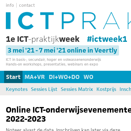
info
contact
1e ICT
-praktijk
week
#ictweek1
3 mei '21 - 7 mei '21 online in Veertly
ICT in basis-, secundair, hoger en volwassenenonderwijs
Hands-on workshops, presentaties, webinars en expo
Start
MA+VR
DI+WO+DO
WO
Keynotes
Sessies Lijst
Sessies Matrix
Kostprijs
Insch
Online ICT-onderwijsevenement
2022-2023
Noteer alvast de data. Inschrijven kan later via deze