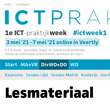
info
contact
1e ICT
-praktijk
week
#ictweek1
3 mei '21 - 7 mei '21 online in Veertly
ICT in basis-, secundair, hoger en volwassenenonderwijs
Hands-on workshops, presentaties, webinars en expo
Start
MA+VR
DI+WO+DO
WO
Keynotes
Sessies Lijst
Sessies Matrix
Kostprijs
Insch
Lesmateriaal