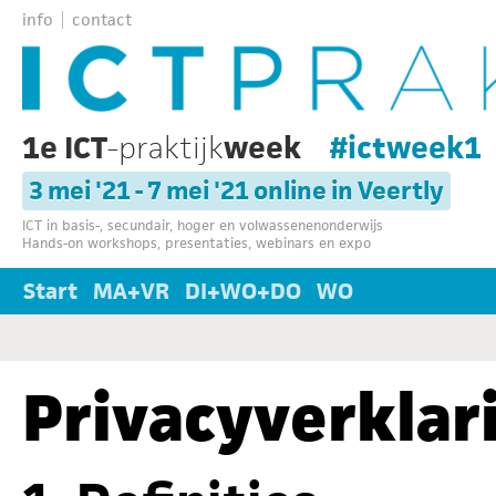
info
contact
1e ICT
-praktijk
week
#ictweek1
3 mei '21 - 7 mei '21 online in Veertly
ICT in basis-, secundair, hoger en volwassenenonderwijs
Hands-on workshops, presentaties, webinars en expo
Start
MA+VR
DI+WO+DO
WO
Privacyverklar