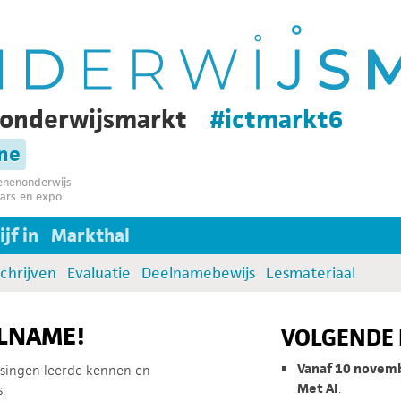
-onderwijsmarkt
#ictmarkt6
ine
senenonderwijs
ars en expo
jf in
Markthal
schrijven
Evaluatie
Deelnamebewijs
Lesmateriaal
ELNAME!
VOLGENDE 
Vanaf 10 novem
ssingen leerde kennen en
Met AI
.
.