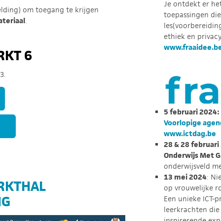
Je ontdekt er het
lding) om toegang te krijgen
toepassingen die
teriaal
.
les(voorbereiding
ethiek en privacy,
www.fraaidee.b
RKT 6
3.
5 februari 2024:
Voorlopige agend
www.ictdag.be
28 & 28 februari
Onderwijs Met 
onderwijsveld m
13 mei 2024
: N
RKTHAL
op vrouwelijke r
NG
Een unieke ICT-p
leerkrachten die
inspirerende exp