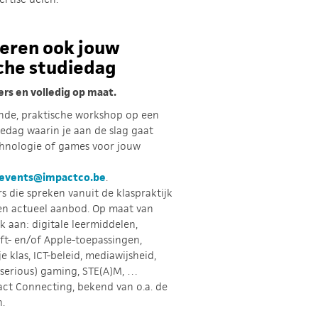
seren ook jouw
che studiedag
rs en volledig op maat.
ende, praktische workshop op een
edag waarin je aan de slag gaat
hnologie of games voor jouw
events@impactco.be
.
s die spreken vanuit de klaspraktijk
en actueel aanbod. Op maat van
k aan: digitale leermiddelen,
ft- en/of Apple-toepassingen,
je klas, ICT-beleid, mediawijsheid,
serious) gaming, STE(A)M, …
act Connecting, bekend van o.a. de
n.