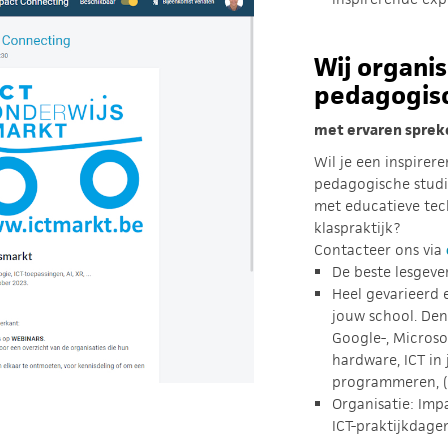
Wij organi
pedagogis
met ervaren spreke
Wil je een inspirer
pedagogische studi
met educatieve tec
klaspraktijk?
Contacteer ons via
De beste lesgever
Heel gevarieerd 
jouw school. Den
Google-, Microso
hardware, ICT in 
programmeren, (
Organisatie: Imp
ICT-praktijkdage