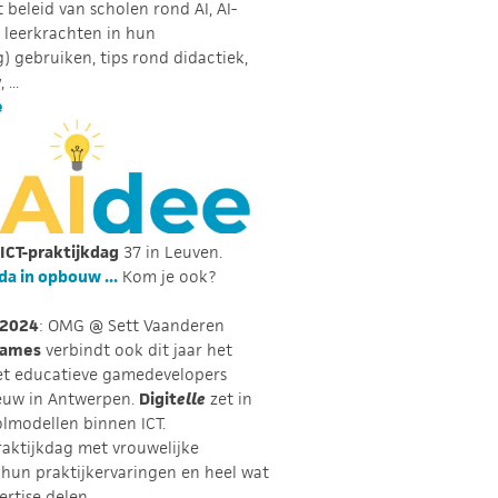
 beleid van scholen rond AI, AI-
 leerkrachten in hun
) gebruiken, tips rond didactiek,
 ...
e
 ICT-praktijkdag
37 in Leuven.
a in opbouw ...
Kom je ook?
 2024
: OMG @ Sett Vaanderen
Games
verbindt ook dit jaar het
et educatieve gamedevelopers
ieuw in Antwerpen.
Digit
elle
zet in
olmodellen binnen ICT.
raktijkdag met vrouwelijke
 hun praktijkervaringen en heel wat
ertise delen.