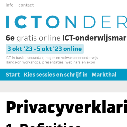
info
contact
6e
gratis online
ICT-onderwijsma
3 okt '23 - 5 okt '23 online
ICT in basis-, secundair, hoger en volwassenenonderwijs
Hands-on workshops, presentaties, webinars en expo
Start
Kies sessies en schrijf in
Markthal
Privacyverklar