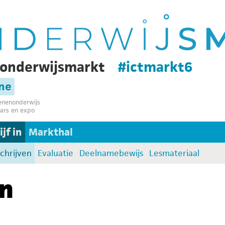
-onderwijsmarkt
#ictmarkt6
ine
senenonderwijs
ars en expo
jf in
Markthal
schrijven
Evaluatie
Deelnamebewijs
Lesmateriaal
en