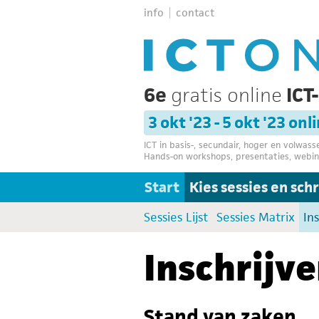
info
contact
6e
gratis online
ICT
3 okt '23 - 5 okt '23 onl
ICT in basis-, secundair, hoger en volwas
Hands-on workshops, presentaties, webin
Start
Kies sessies en schri
Sessies Lijst
Sessies Matrix
In
Inschrijv
Stand van zaken