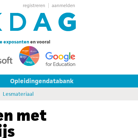
registreren
aanmelden
e exposanten
en vooral
Opleidingendatabank
Lesmateriaal
ren met
js