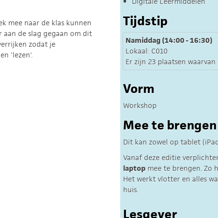
Digitale Leermiddelen
Tijdstip
boek mee naar de klas kunnen
r aan de slag gegaan om dit
Namiddag (14:00 - 16:30)
errijken zodat je
Lokaal: C010
en 'lezen'.
Er zijn 23 plaatsen waarvan 
Vorm
Workshop
Mee te brengen
Dit kan zowel op tablet (iPa
Vanaf deze editie verplicht
laptop
mee te brengen. Zo ha
Het werkt vlotter en alles w
huis.
Lesgever