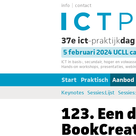
info
contact
37e ict
-praktijk
da
5 februari 2024 UCLL 
ICT in basis-, secundair, hoger en volwas
Hands-on workshops, presentaties, webin
Start
Praktisch
Aanbod
Keynotes
Sessies:Lijst
Sessies
123. Een 
BookCreat