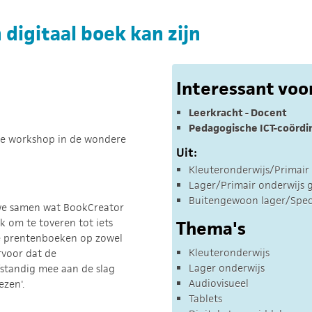
 digitaal boek kan zijn
Interessant voo
Leerkracht - Docent
Pedagogische ICT-coördi
eze workshop in de wondere
Uit:
Kleuteronderwijs/Primair
Lager/Primair onderwijs g
Buitengewoon lager/Speci
we samen wat BookCreator
 om te toveren tot iets
Thema's
de prentenboeken op zowel
Kleuteronderwijs
ervoor dat de
Lager onderwijs
lfstandig mee aan de slag
Audiovisueel
zen'.
Tablets