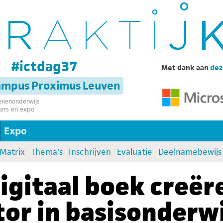
g
#ictdag37
Met dank aan
dez
campus Proximus Leuven
senenonderwijs
ars en expo
Expo
:Matrix
Thema's
Inschrijven
Evaluatie
Deelnamebewijs
digitaal boek creë
or in basisonderwi