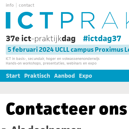
info
contact
37e ict
-praktijk
dag
#ictdag37
5 februari 2024 UCLL campus Proximus 
ICT in basis-, secundair, hoger en volwassenenonderwijs
Hands-on workshops, presentaties, webinars en expo
Start
Praktisch
Aanbod
Expo
Contacteer ons