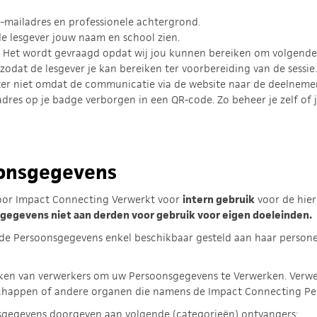
 e-mailadres en professionele achtergrond.
 de lesgever jouw naam en school zien.
. Het wordt gevraagd opdat wij jou kunnen bereiken om volgende
of zodat de lesgever je kan bereiken ter voorbereiding van de sessie.
hter niet omdat de communicatie via de website naar de deelneme
ladres op je badge verborgen in een QR-code. Zo beheer je zelf of 
oonsgegevens
oor Impact Connecting Verwerkt voor
intern gebruik
voor de hie
gegevens niet aan derden voor gebruik voor eigen doeleinden.
e Persoonsgegevens enkel beschikbaar gesteld aan haar persone
en van verwerkers om uw Persoonsgegevens te Verwerken. Verwerk
schappen of andere organen die namens de Impact Connecting P
gegevens doorgeven aan volgende (categorieën) ontvangers: