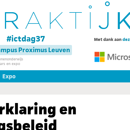
g
#ictdag37
Met dank aan
dez
campus Proximus Leuven
senenonderwijs
ars en expo
Expo
rklaring en
gsbeleid