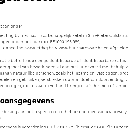
staan onder:
ecting bv met haar maatschappelijk zetel in Sint-Pietersaalststra
ngen onder het nummer BE1000.196.989;
t Connecting, www.ictdag.be & www.huurhardware.be en afgeleide
rmatie betreffende een geïdentificeerde of identificeerbare natuur
ieder geheel van bewerkingen, al dan niet uitgevoerd met behulp
 van natuurlijke personen, zoals het inzamelen, vastleggen, orde
eedelen en gebruiken, verstrekken door middel van doorzending, v
amenbrengen, met elkaar in verband brengen, afschermen of vernie
soonsgegevens
e belang aan het respecteren en het beschermen van uw privacy 
.
gevens is Verordening (EU) 2016/679 (hierna ‘de GDPR’) van toe