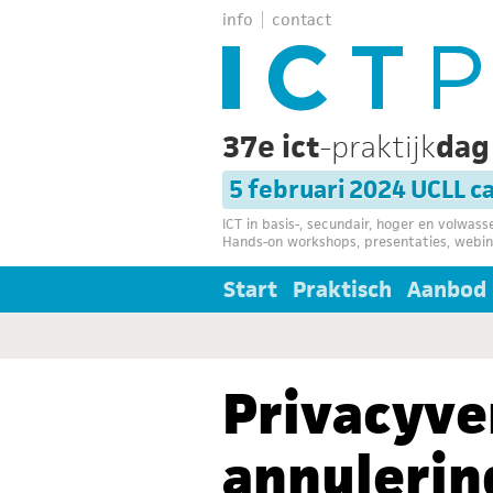
info
contact
37e ict
-praktijk
da
5 februari 2024 UCLL 
ICT in basis-, secundair, hoger en volwas
Hands-on workshops, presentaties, webin
Start
Praktisch
Aanbod
Privacyve
annulerin