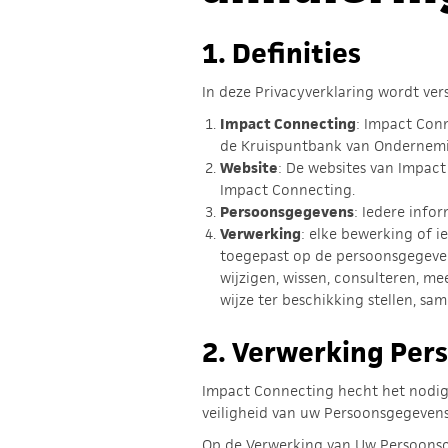
1. Definities
In deze Privacyverklaring wordt ver
Impact Connecting
: Impact Conn
de Kruispuntbank van Ondernemi
Website
: De websites van Impac
Impact Connecting.
Persoonsgegevens
: Iedere info
Verwerking
: elke bewerking of 
toegepast op de persoonsgegevens
wijzigen, wissen, consulteren, m
wijze ter beschikking stellen, s
2.
Verwerking Per
Impact Connecting hecht het nodig
veiligheid van uw Persoonsgegevens
Op de Verwerking van Uw Persoonsge