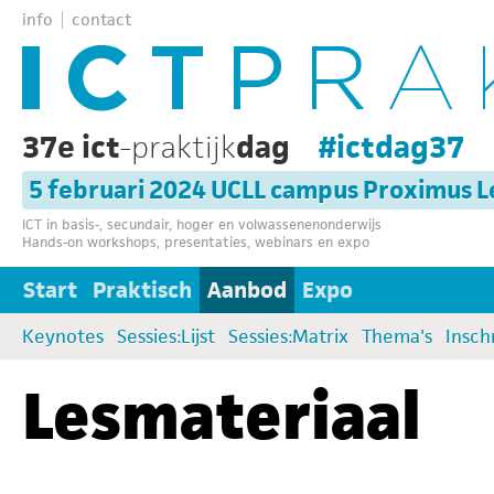
info
contact
37e ict
-praktijk
dag
#ictdag37
5 februari 2024 UCLL campus Proximus 
ICT in basis-, secundair, hoger en volwassenenonderwijs
Hands-on workshops, presentaties, webinars en expo
Start
Praktisch
Aanbod
Expo
Keynotes
Sessies:Lijst
Sessies:Matrix
Thema's
Insch
Lesmateriaal