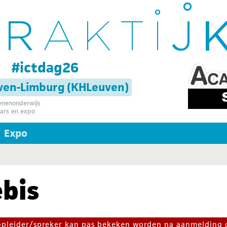
g
#ictdag26
uven-Limburg (KHLeuven)
senenonderwijs
ars en expo
Expo
bis
 opleider/spreker kan pas bekeken worden na aanmelding 