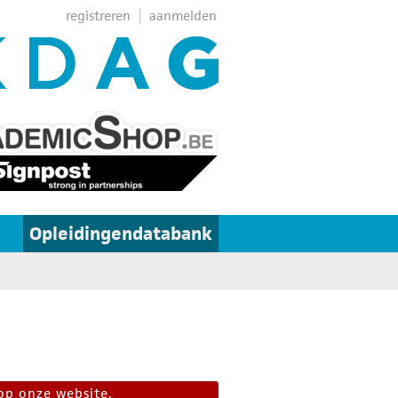
registreren
aanmelden
Opleidingendatabank
op onze website.