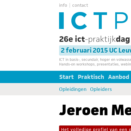
info
contact
26e ict
-praktijk
da
2 februari 2015 UC Le
ICT in basis-, secundair, hoger en volwas
Hands-on workshops, presentaties, webin
Start
Praktisch
Aanbod
Opleidingen
Opleiders
Jeroen Me
Het volledige profiel van een