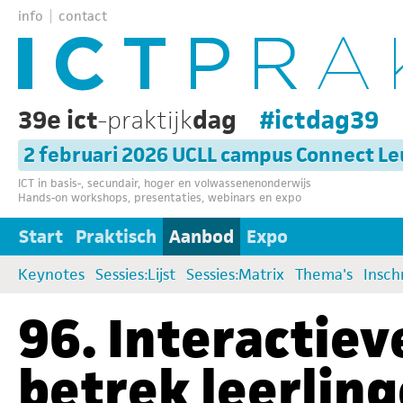
info
contact
39e ict
-praktijk
dag
#ictdag39
2 februari 2026 UCLL campus Connect L
ICT in basis-, secundair, hoger en volwassenenonderwijs
Hands-on workshops, presentaties, webinars en expo
Start
Praktisch
Aanbod
Expo
Keynotes
Sessies:Lijst
Sessies:Matrix
Thema's
Insch
96. Interactiev
betrek leerlinge