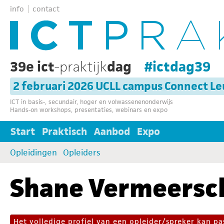
info
contact
39e ict
-praktijk
dag
#ictdag39
2 februari 2026 UCLL campus Connect L
ICT in basis-, secundair, hoger en volwassenenonderwijs
Hands-on workshops, presentaties, webinars en expo
Start
Praktisch
Aanbod
Expo
Opleidingen
Opleiders
Shane Vermeersc
Het volledige profiel van een opleider/spreker kan 