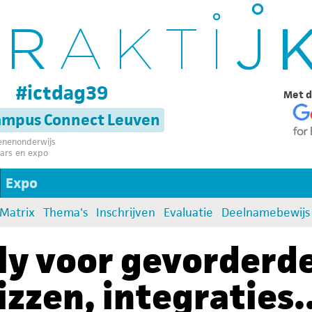
g
#ictdag39
Met d
campus Connect Leuven
senenonderwijs
ars en expo
Expo
:Matrix
Thema's
Inschrijven
Evaluatie
Deelnamebewijs
lly voor gevorderd
zzen, integraties..