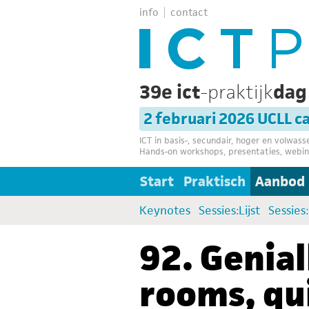
info
contact
39e ict
-praktijk
da
2 februari 2026 UCLL 
ICT in basis-, secundair, hoger en volwas
Hands-on workshops, presentaties, webin
Start
Praktisch
Aanbod
Keynotes
Sessies:Lijst
Sessies
92. Genia
rooms, qui