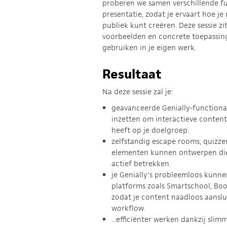
proberen we samen verschillende func
presentatie, zodat je ervaart hoe je 
publiek kunt creëren. Deze sessie z
voorbeelden en concrete toepassing
gebruiken in je eigen werk.
Resultaat
Na deze sessie zal je:
geavanceerde Genially-functiona
inzetten om interactieve conten
heeft op je doelgroep.
zelfstandig escape rooms, quizze
elementen kunnen ontwerpen die 
actief betrekken.
je Genially's probleemloos kunne
platforms zoals Smartschool, Bo
zodat je content naadloos aanslui
workflow.
...efficiënter werken dankzij sli