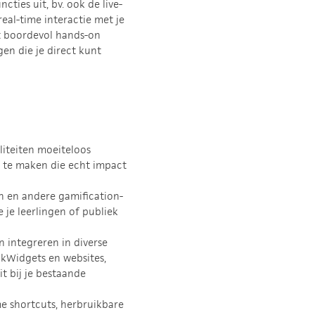
ties uit, bv. ook de live-
real-time interactie met je
it boordevol hands-on
en die je direct kunt
liteiten moeiteloos
t te maken die echt impact
n en andere gamification-
je leerlingen of publiek
n integreren in diverse
okWidgets en websites,
t bij je bestaande
mme shortcuts, herbruikbare