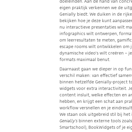
doeleinden. Aan de hand van concre
eigen praktijk verkennen we de uit
Genially biedt. We duiken in de rij
bekijken hoe je deze kunt aanpassen
nu interactieve presentaties wilt ma
infographics wilt ontwerpen, format
om leerresultaten te meten, gamifi
escape rooms wilt ontwikkelen om je
dynamische video's wilt creëren – je
formats maximaal benut.
Daarnaast gaan we dieper in op func
verschil maken: van effectief same
binnen hetzelfde Genially-project to
widgets voor extra interactiviteit. 
content insluit, welke effecten en 
hebben, en krijgt een schat aan prakt
workflow versnellen en je eindresul
We staan ook uitgebreid stil bij he
Genially's
binnen externe tools zoal
Smartschool), BookWidgets of je eig