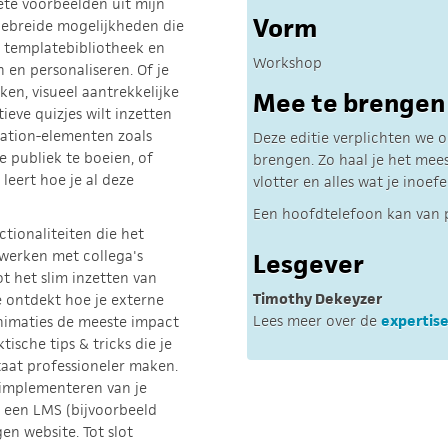
te voorbeelden uit mijn
Vorm
gebreide mogelijkheden die
ke templatebibliotheek en
Workshop
 en personaliseren. Of je
ken, visueel aantrekkelijke
Mee te brengen
ieve quizjes wilt inzetten
cation-elementen zoals
Deze editie verplichten we 
 publiek te boeien, of
brengen. Zo haal je het mee
 leert hoe je al deze
vlotter en alles wat je inoe
Een hoofdtelefoon kan van 
tionaliteiten die het
nwerken met collega's
Lesgever
t het slim inzetten van
Timothy Dekeyzer
Je ontdekt hoe je externe
Lees meer over de
expertis
animaties de meeste impact
ische tips & tricks die je
taat professioneler maken.
t implementeren van je
s een LMS (bijvoorbeeld
en website. Tot slot