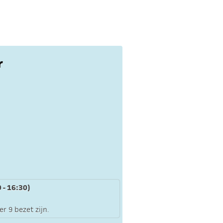
r
 - 16:30)
r 9 bezet zijn.