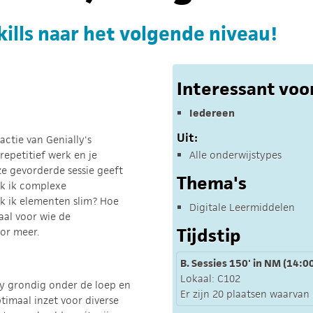
kills naar het volgende niveau!
Interessant voo
Iedereen
Uit:
actie van Genially's
repetitief werk en je
Alle onderwijstypes
e gevorderde sessie geeft
Thema's
k ik complexe
k ik elementen slim? Hoe
Digitale Leermiddelen
aal voor wie de
Tijdstip
oor meer.
B. Sessies 150' in NM (14:00
Lokaal: C102
y grondig onder de loep en
Er zijn 20 plaatsen waarvan e
timaal inzet voor diverse