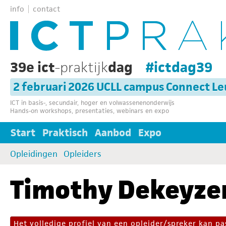
info
contact
39e ict
-praktijk
dag
#ictdag39
2 februari 2026 UCLL campus Connect L
ICT in basis-, secundair, hoger en volwassenenonderwijs
Hands-on workshops, presentaties, webinars en expo
Start
Praktisch
Aanbod
Expo
Opleidingen
Opleiders
Timothy Dekeyze
Het volledige profiel van een opleider/spreker kan 