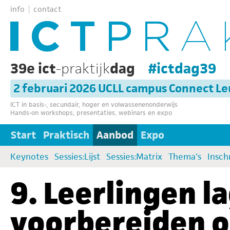
info
contact
39e ict
-praktijk
dag
#ictdag39
2 februari 2026 UCLL campus Connect L
ICT in basis-, secundair, hoger en volwassenenonderwijs
Hands-on workshops, presentaties, webinars en expo
Start
Praktisch
Aanbod
Expo
Keynotes
Sessies:Lijst
Sessies:Matrix
Thema's
Insch
9. Leerlingen l
voorbereiden o