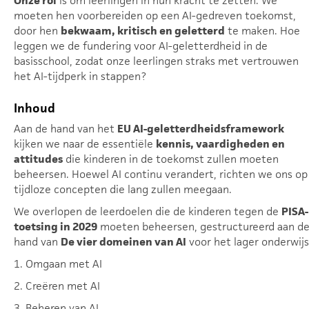
Onze rol
is om leerlingen in hun kracht te zetten. We
moeten hen voorbereiden op een AI-gedreven toekomst,
door hen
bekwaam, kritisch en geletterd
te maken. Hoe
leggen we de fundering voor AI-geletterdheid in de
basisschool, zodat onze leerlingen straks met vertrouwen
het AI-tijdperk in stappen?
Inhoud
Aan de hand van het
EU AI-geletterdheidsframework
kijken we naar de essentiële
kennis, vaardigheden en
attitudes
die kinderen in de toekomst zullen moeten
beheersen. Hoewel AI continu verandert, richten we ons op
tijdloze concepten die lang zullen meegaan.
We overlopen de leerdoelen die de kinderen tegen de
PISA-
toetsing in 2029
moeten beheersen, gestructureerd aan d
hand van
De vier domeinen van AI
voor het lager onderwijs
1. Omgaan met AI
2. Creëren met AI
3. Beheren van AI