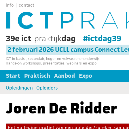
info
contact
39e ict
-praktijk
dag
#ictdag39
2 februari 2026 UCLL campus Connect L
ICT in basis-, secundair, hoger en volwassenenonderwijs
Hands-on workshops, presentaties, webinars en expo
Start
Praktisch
Aanbod
Expo
Opleidingen
Opleiders
Joren De Ridder
Het volledige profiel van een opleider/spreker kan 