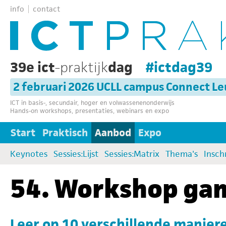
info
contact
39e ict
-praktijk
dag
#ictdag39
2 februari 2026 UCLL campus Connect L
ICT in basis-, secundair, hoger en volwassenenonderwijs
Hands-on workshops, presentaties, webinars en expo
Start
Praktisch
Aanbod
Expo
Keynotes
Sessies:Lijst
Sessies:Matrix
Thema's
Insch
54. Workshop ga
Leer op 10 verschillende manier