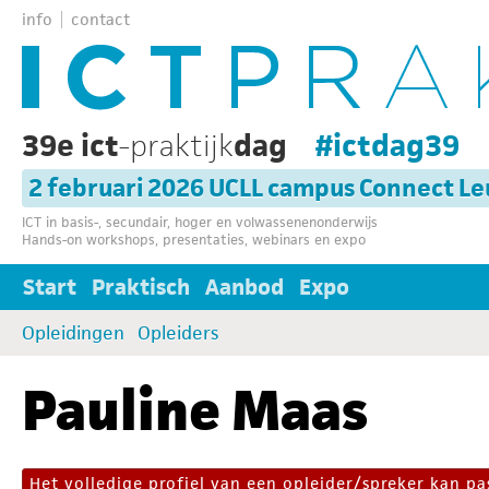
info
contact
39e ict
-praktijk
dag
#ictdag39
2 februari 2026 UCLL campus Connect L
ICT in basis-, secundair, hoger en volwassenenonderwijs
Hands-on workshops, presentaties, webinars en expo
Start
Praktisch
Aanbod
Expo
Opleidingen
Opleiders
Pauline Maas
Het volledige profiel van een opleider/spreker kan 