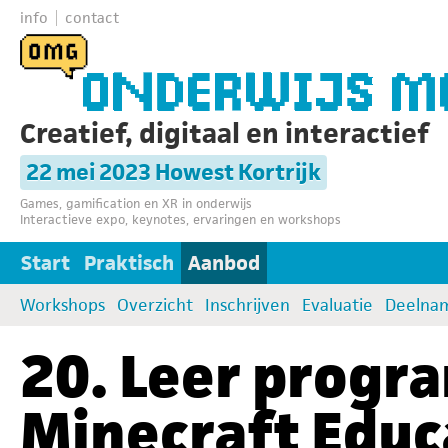
info
contact
Creatief, digitaal en interactief
22 mei 2023 Howest Kortrijk
Games, gamification en XR in onderwijs
Interactieve expo, keynotes, ervaringen en workshops
Start
Praktisch
Aanbod
Workshops
Overzicht
Inschrijven
Evaluatie
Deelna
20. Leer prog
Minecraft Educ