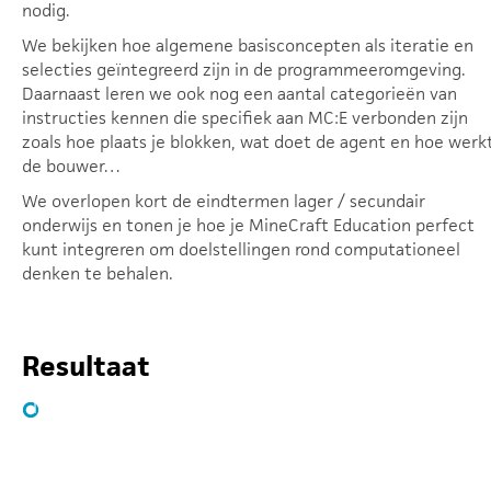
nodig.
We bekijken hoe algemene basisconcepten als iteratie en
selecties geïntegreerd zijn in de programmeeromgeving.
Daarnaast leren we ook nog een aantal categorieën van
instructies kennen die specifiek aan MC:E verbonden zijn
zoals hoe plaats je blokken, wat doet de agent en hoe werk
de bouwer…
We overlopen kort de eindtermen lager / secundair
onderwijs en tonen je hoe je MineCraft Education perfect
kunt integreren om doelstellingen rond computationeel
denken te behalen.
Resultaat
Integreer MineCraft Education om
doelstellingen rond computationeel
denken te behalen in het
lager/secundair onderwijs.