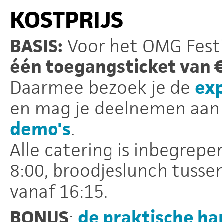
KOSTPRIJS
BASIS:
Voor het OMG Festi
één toegangsticket van 
Daarmee bezoek je de
ex
en mag je deelnemen aan
demo's
.
Alle catering is inbegrepe
8:00, broodjeslunch tusse
vanaf 16:15.
BONUS
:
de praktische h