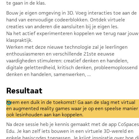
te gaan in de klas.
Bouw je eigen omgeving in 3D. Voeg interacties toe aan de
hand van eenvoudige codeerblokken. Ontdek virtuele
creaties van anderen die aansluiten bij je eigen les.
Na het actief experimenteren koppelen we terug naar jouw
klaspraktijk.
Werken met deze nieuwe technologie zal je leerlingen
enthousiasmeren en verschillende 21ste eeuwse
vaardigheden stimuleren: creatief denken en handelen,
digitale geletterdheid, kritisch denken, probleemoplossend
denken en handelen, samenwerken, ...
Resultaat
Neem een duik in de toekomst! Ga aan de slag met virtual
en augmented reality games waar je op een speelse manier
ook lesinhouden aan kan koppelen.
Na deze sessie heb je kennis gemaakt met de app CoSpaces
Edu. Je kan zelf iets bouwen in een virtuele 3D-wereld en
enkele basiscodes toepassen. Je krijgt inspiratie over hoe di