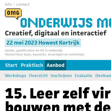
info
contact
Creatief, digitaal en interactief
22 mei 2023 Howest Kortrijk
Games, gamification en XR in onderwijs
Interactieve expo, keynotes, ervaringen en workshops
Start
Praktisch
Aanbod
Workshops
Overzicht
Inschrijven
Evaluatie
Deelna
15. Leer zelf v
bouwen met de